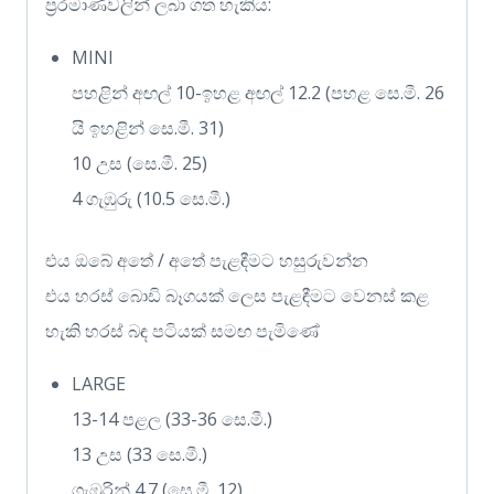
ප්‍රරමාණවලින් ලබා ගත හැකිය:
MINI
පහළින් අඟල් 10-ඉහළ අඟල් 12.2 (පහළ සෙ.මී. 26
යි ඉහළින් සෙ.මී. 31)
10 උස (සෙ.මී. 25)
4 ගැඹුරු (10.5 සෙ.මී.)
එය ඔබේ අතේ / අතේ පැළඳීමට හසුරුවන්න
එය හරස් බොඩි බෑගයක් ලෙස පැළඳීමට වෙනස් කළ
හැකි හරස් බඳ පටියක් සමඟ පැමිණේ
LARGE
13-14 පළල (33-36 සෙ.මී.)
13 උස (33 සෙ.මී.)
ගැඹුරින් 4.7 (සෙ.මී. 12)