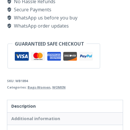
No Hassle Refunds
outside
Secure Payments
pocket
WhatsApp us before you buy
quantity
WhatsApp order updates
GUARANTEED SAFE CHECKOUT
SKU:
WB1894
Categories:
Bags-Women
,
WOMEN
Description
Additional information