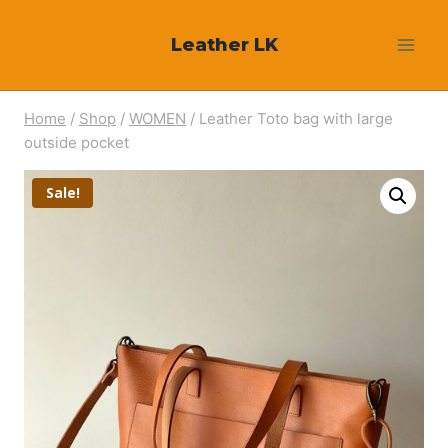
Skip
Leather LK
to
content
Home
/
Shop
/
WOMEN
/
Leather Toto bag with large
outside pocket
Sale!