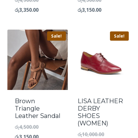
රු
4,900.00
රු
4,500.00
රු
3,350.00
රු
3,150.00
Sale!
Sale!
Brown
LISA LEATHER
Triangle
DERBY
Leather Sandal
SHOES
(WOMEN)
රු
4,500.00
රු
10,000.00
රු
3,150.00