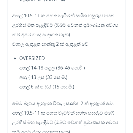
අඟල් 10.5-11 ක පහත වැටීමක් සහිත හසුරුව ඔබේ
උරහිස් මත පැළඳීමට (ඔබට වෙනත් ප්‍රමාණයක අවශ්‍ය
නම් අපට එයද සාදාගත හැක)
විශාල ඇතුළත සාක්කු 2 ක් ඇතුළත් වේ
OVERSIZED
අඟල් 14-18 පළල (36-46 සෙ.මී.)
අඟල් 13 උස (33 සෙ.මී.)
අඟල් 6 ක් ගැඹුර (15 සෙ.මී.)
මෙම බෑගය ඇතුළත විශාල සාක්කු 2 ක් ඇතුළත් වේ.
අඟල් 10.5-11 ක පහත වැටීමක් සහිත හසුරුව ඔබේ
උරහිස් මත පැළඳීමට (ඔබට වෙනත් ප්‍රමාණයක අවශ්‍ය
නම් අපට එයද සාදාගත හැක)