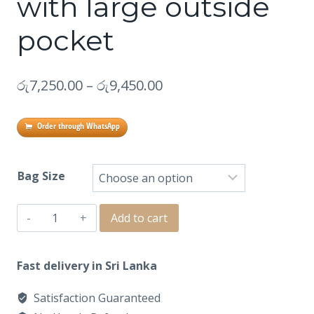
with large outside
pocket
රු
7,250.00
–
රු
9,450.00
Order through WhatsApp
Bag Size
Leather
Add to cart
Toto
bag
Fast delivery in Sri Lanka
with
Satisfaction Guaranteed
large